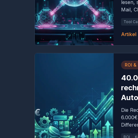
lesen, 
Mail, 
Tool Cal
Artikel
ROI & 
40.0
rech
Auto
Die Rec
6.000€
Differe
ROI
K