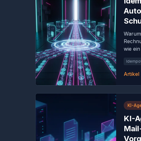
Idem
Auto
Schu
Warum 
Rechnu
wie ei
Idempo
Artikel
KI-Ag
KI-A
Mail
Vor