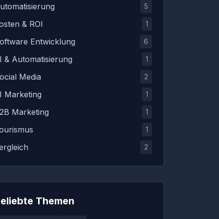
utomatisierung
5
osten & ROI
1
oftware Entwicklung
6
I & Automatisierung
1
ocial Media
2
I Marketing
1
2B Marketing
1
ourismus
1
ergleich
2
eliebte Themen