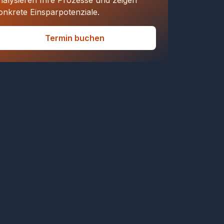
nalysieren Ihre Prozesse und zeigen
onkrete Einsparpotenziale.
Termin buchen