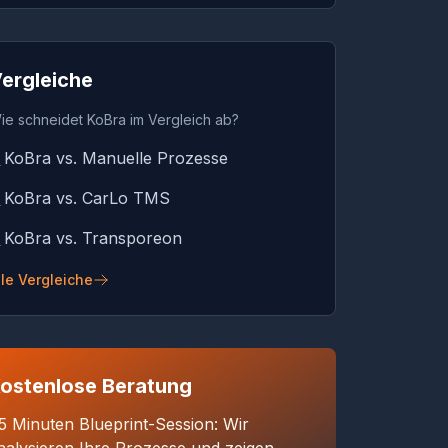
ergleiche
ie schneidet KoBra im Vergleich ab?
KoBra vs. Manuelle Prozesse
→
KoBra vs. CarLo TMS
→
KoBra vs. Transporeon
→
lle Vergleiche
ostenlose Beratung
5 Minuten Blueprint-Session: Wir