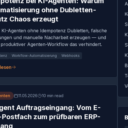
potenz bei KI-Agenten: Warum
A
matisierung ohne Dubletten-
K
tz Chaos erzeugt
S
KI-Agenten ohne Idempotenz Dubletten, falsche
K
ngen und manuelle Nacharbeit erzeugen — und
n produktiver Agenten-Workflow das verhindert.
S
K
tenz
Workflow-Automatisierung
Webhooks
B
 lesen
T
V
enten
11.05.2026
10 min read
gent Auftragseingang: Vom E-
-Postfach zum prüfbaren ERP-
B
gang