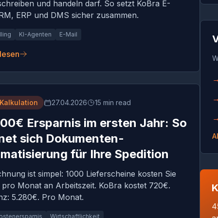
schreiben und handeln darf. So setzt KoBra E-
CRM, ERP und DMS sicher zusammen.
ling
KI-Agenten
E-Mail
V
 lesen
W
Kalkulation
27.04.2026
15 min read
00€ Ersparnis im ersten Jahr: So
net sich Dokumenten-
A
matisierung für Ihre Spedition
hnung ist simpel: 1000 Lieferscheine kosten Sie
 pro Monat an Arbeitszeit. KoBra kostet 720€.
K
nz: 5.280€. Pro Monat.
4
ostenersparnis
Wirtschaftlichkeit