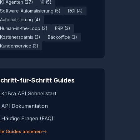
KI-Agenten
(
27
)
KI
(
5
)
Software-Automatisierung
(
5
)
ROI
(
4
)
Automatisierung
(
4
)
Human-in-the-Loop
(
3
)
ERP
(
3
)
Kostenersparnis
(
3
)
Backoffice
(
3
)
Kundenservice
(
3
)
chritt-für-Schritt Guides
KoBra API Schnellstart
→
API Dokumentation
→
Häufige Fragen (FAQ)
→
lle Guides ansehen