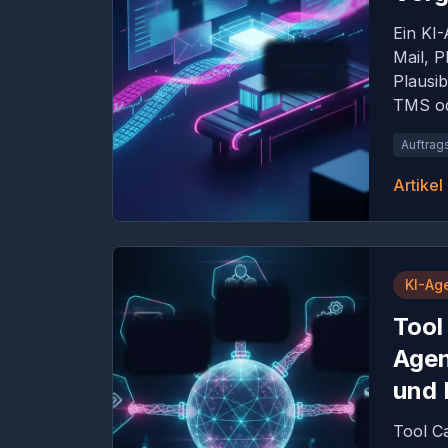
Ein KI-
Mail, P
Plausib
TMS od
Auftrag
Artikel
KI-Ag
Tool
Agen
und 
Tool C