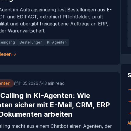
Agent im Auftragseingang liest Bestellungen aus E-
DF und EDIFACT, extrahiert Pflichtfelder, prüft
ilität und übergibt freigegebene Aufträge an ERP,
er Warenwirtschaft.
seingang
Bestellungen
KI-Agenten
 lesen
S
enten
11.05.2026
13 min read
 Calling in KI-Agenten: Wie
ten sicher mit E-Mail, CRM, ERP
Dokumenten arbeiten
A
alling macht aus einem Chatbot einen Agenten, der