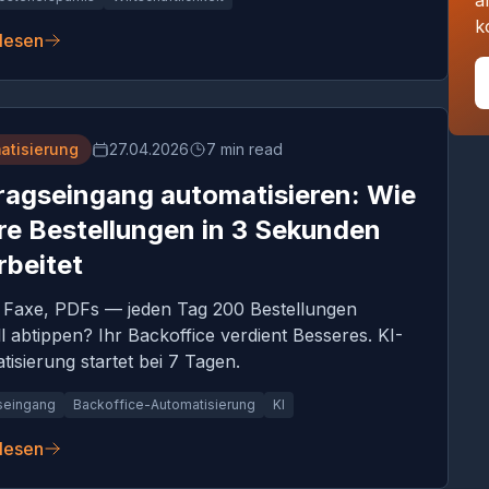
a
k
 lesen
atisierung
27.04.2026
7 min read
ragseingang automatisieren: Wie
hre Bestellungen in 3 Sekunden
rbeitet
, Faxe, PDFs — jeden Tag 200 Bestellungen
 abtippen? Ihr Backoffice verdient Besseres. KI-
isierung startet bei 7 Tagen.
seingang
Backoffice-Automatisierung
KI
 lesen