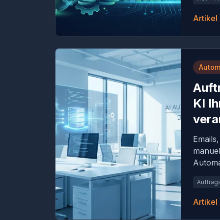
Artikel
Autom
Auft
KI I
vera
Emails
manuell
Automat
Auftrag
Artikel