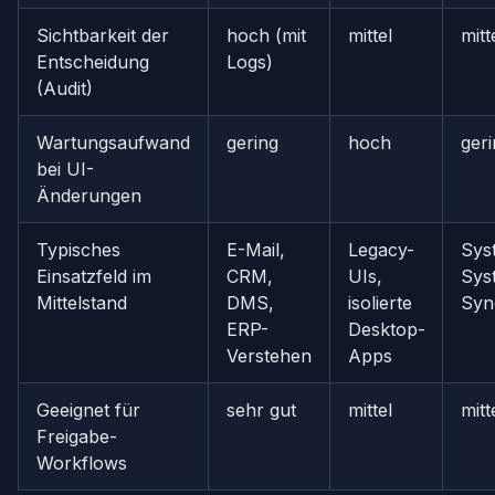
Sichtbarkeit der
hoch (mit
mittel
mitt
Entscheidung
Logs)
(Audit)
Wartungsaufwand
gering
hoch
ger
bei UI-
Änderungen
Typisches
E-Mail,
Legacy-
Sys
Einsatzfeld im
CRM,
UIs,
Sys
Mittelstand
DMS,
isolierte
Syn
ERP-
Desktop-
Verstehen
Apps
Geeignet für
sehr gut
mittel
mitt
Freigabe-
Workflows