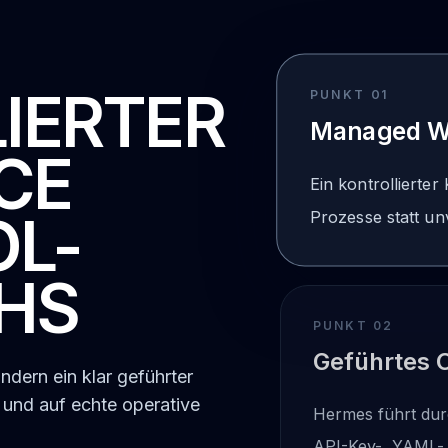
IERTER
PUNKT 0
1
Managed W
CE
Ein kontrollierte
OL-
Prozesse statt un
HS
PUNKT 0
2
Geführtes 
ndern ein klar geführter
 und auf echte operative
Hermes führt dur
API-Key-, YAML-