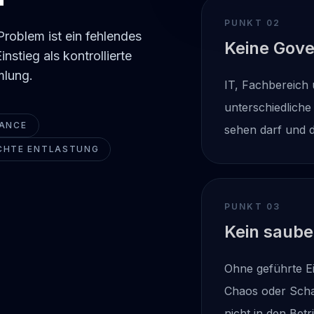
PUNKT 0
2
Problem ist ein fehlendes
Keine Gov
stieg als kontrollierte
mlung.
IT, Fachbereich
unterschiedliche
NANCE
sehen darf und 
ECHTE ENTLASTUNG
PUNKT 0
3
Kein saube
Ohne geführte Ei
Chaos oder Scha
nicht in den Betr