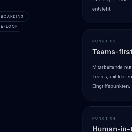
entsteht.
NBOARDING
HE-LOOP
PUNKT 0
3
Teams-firs
Mitarbeitende nut
Teams, mit klare
Eingriffspunkten.
PUNKT 0
4
Human-in-t