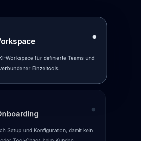
orkspace
r KI-Workspace für definierte Teams und
verbundener Einzeltools.
Onboarding
ch Setup und Konfiguration, damit kein
 oder Tool-Chaos beim Kunden