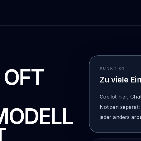
 OFT
PUNKT 0
1
Zu viele Ei
Copilot hier, C
MODELL
Notizen separat: 
jeder anders arbe
T