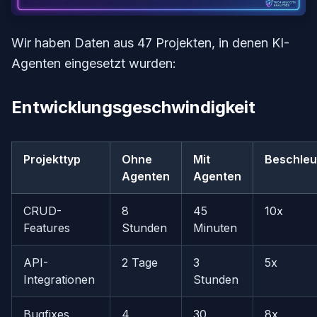
Wir haben Daten aus 47 Projekten, in denen KI-
Agenten eingesetzt wurden:
Entwicklungsgeschwindigkeit
Projekttyp
Ohne
Mit
Beschleu
Agenten
Agenten
CRUD-
8
45
10x
Features
Stunden
Minuten
API-
2 Tage
3
5x
Integrationen
Stunden
Bugfixes
4
30
8x