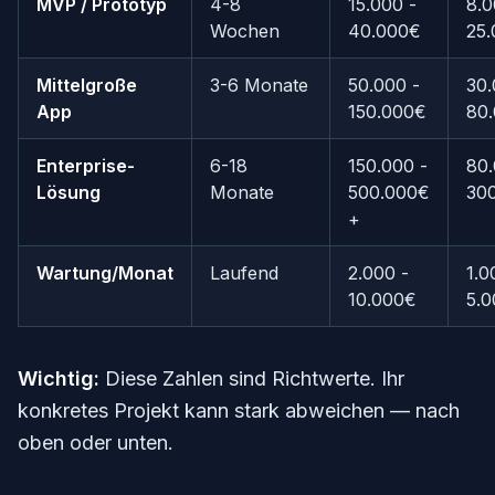
MVP / Prototyp
4-8
15.000 -
8.0
Wochen
40.000€
25
Mittelgroße
3-6 Monate
50.000 -
30.
App
150.000€
80
Enterprise-
6-18
150.000 -
80.
Lösung
Monate
500.000€
30
+
Wartung/Monat
Laufend
2.000 -
1.0
10.000€
5.
Wichtig:
Diese Zahlen sind Richtwerte. Ihr
konkretes Projekt kann stark abweichen — nach
oben oder unten.